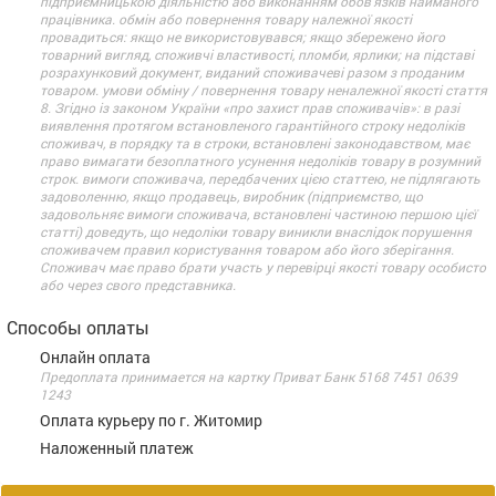
підприємницькою діяльністю або виконанням обов’язків найманого
працівника. обмін або повернення товару належної якості
провадиться: якщо не використовувався; якщо збережено його
товарний вигляд, споживчі властивості, пломби, ярлики; на підставі
розрахунковий документ, виданий споживачеві разом з проданим
товаром. умови обміну / повернення товару неналежної якості стаття
8. Згідно із законом України «про захист прав споживачів»: в разі
виявлення протягом встановленого гарантійного строку недоліків
споживач, в порядку та в строки, встановлені законодавством, має
право вимагати безоплатного усунення недоліків товару в розумний
строк. вимоги споживача, передбачених цією статтею, не підлягають
задоволенню, якщо продавець, виробник (підприємство, що
задовольняє вимоги споживача, встановлені частиною першою цієї
статті) доведуть, що недоліки товару виникли внаслідок порушення
споживачем правил користування товаром або його зберігання.
Споживач має право брати участь у перевірці якості товару особисто
або через свого представника.
Способы оплаты
Онлайн оплата
Предоплата принимается на картку Приват Банк 5168 7451 0639
1243
Оплата курьеру по г. Житомир
Наложенный платеж