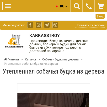
RU
Вход
Мы в соцсетях:
Показать телефоны
KARKASSTROY
Производит беседки, качели, детские
домики, вольеры и будки для собак,
бытовки в Житомире под ключ с
доставкой по Украине
Главная
>
Каталог
>
Собачьи будки из дерева
>
Утепленная собачья будка из дерева
Утепленная собачья будка из дерева