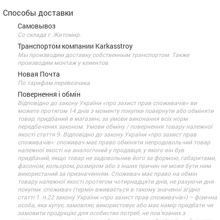
Способы доставки
Самовывоз
Со склада г. Житомир.
Транспортом компании Karkasstroy
Мы производим доставку собственным транспортом. Также
производим монтаж у клиентов.
Новая Почта
По тарифам перевозчика
Повернення і обмін
Відповідно до закону України «про захист прав споживачів» ви
можете протягом 14 днів з моменту покупки повернути або обміняти
товар, придбаний в магазині, за умови виконання всіх норм
передбачених законом. Умови обміну / повернення товару належної
якості стаття 9. Відповідно до закону України «про захист прав
споживачів»: споживач має право обміняти непродовольчий товар
належної якості на аналогічний у продавця, у якого він був
придбаний, якщо товар не задовольнив його за формою, габаритами,
фасоном, кольором, розміром або з інших причин не може бути ним
використаний за призначенням. Споживач має право на обмін
товару належної якості протягом чотирнадцяти днів, не рахуючи дня
покупки. споживач (термін вживається в такому значенні згідно
статті 1. п.22 закону України «про захист прав споживачів») – фізична
особа, яка купує, замовляє, використовує або має намір придбати чи
замовити продукцію для особистих потреб, не пов’язаних з