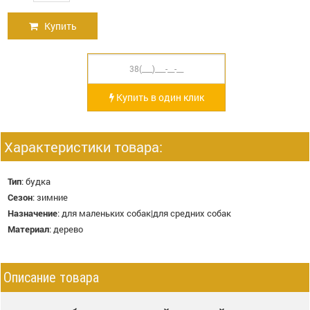
Купить
Купить в один клик
Характеристики товара:
Тип
:
будка
Сезон
:
зимние
Назначение
:
для маленьких собак|для средних собак
Материал
:
дерево
Описание товара