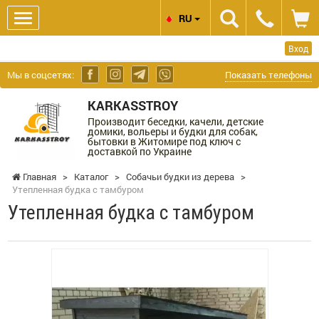
RU
Вход
Мы в соцсетях:
Показать телефоны
KARKASSTROY
Производит беседки, качели, детские
домики, вольеры и будки для собак,
бытовки в Житомире под ключ с
доставкой по Украине
Главная
>
Каталог
>
Собачьи будки из дерева
>
Утепленная будка с тамбуром
Утепленная будка с тамбуром