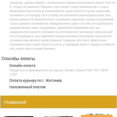
товаром. умови обміну / повернення товару неналежної якості стаття
8. Згідно із законом України «про захист прав споживачів»: в разі
виявлення протягом встановленого гарантійного строку недоліків
споживач, в порядку та в строки, встановлені законодавством, має
право вимагати безоплатного усунення недоліків товару в розумний
строк. вимоги споживача, передбачених цією статтею, не підлягають
задоволенню, якщо продавець, виробник (підприємство, що
задовольняє вимоги споживача, встановлені частиною першою цієї
статті) доведуть, що недоліки товару виникли внаслідок порушення
споживачем правил користування товаром або його зберігання.
Споживач має право брати участь у перевірці якості товару особисто
або через свого представника.
Способы оплаты
Онлайн оплата
Предоплата принимается на картку Приват Банк 5168 7451 0639
1243
Оплата курьеру по г. Житомир
Наложенный платеж
Новинки!