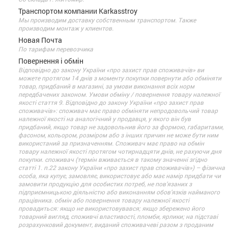
Транспортом компании Karkasstroy
Мы производим доставку собственным транспортом. Также
производим монтаж у клиентов.
Новая Почта
По тарифам перевозчика
Повернення і обмін
Відповідно до закону України «про захист прав споживачів» ви
можете протягом 14 днів з моменту покупки повернути або обміняти
товар, придбаний в магазині, за умови виконання всіх норм
передбачених законом. Умови обміну / повернення товару належної
якості стаття 9. Відповідно до закону України «про захист прав
споживачів»: споживач має право обміняти непродовольчий товар
належної якості на аналогічний у продавця, у якого він був
придбаний, якщо товар не задовольнив його за формою, габаритами,
фасоном, кольором, розміром або з інших причин не може бути ним
використаний за призначенням. Споживач має право на обмін
товару належної якості протягом чотирнадцяти днів, не рахуючи дня
покупки. споживач (термін вживається в такому значенні згідно
статті 1. п.22 закону України «про захист прав споживачів») – фізична
особа, яка купує, замовляє, використовує або має намір придбати чи
замовити продукцію для особистих потреб, не пов’язаних з
підприємницькою діяльністю або виконанням обов’язків найманого
працівника. обмін або повернення товару належної якості
провадиться: якщо не використовувався; якщо збережено його
товарний вигляд, споживчі властивості, пломби, ярлики; на підставі
розрахунковий документ, виданий споживачеві разом з проданим