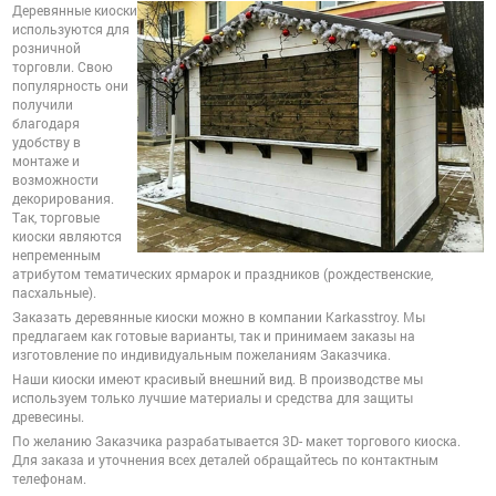
Деревянные киоски
используются для
розничной
торговли. Свою
популярность они
получили
благодаря
удобству в
монтаже и
возможности
декорирования.
Так, торговые
киоски являются
непременным
атрибутом тематических ярмарок и праздников (рождественские,
пасхальные).
Заказать деревянные киоски можно в компании Karkasstroy. Мы
предлагаем как готовые варианты, так и принимаем заказы на
изготовление по индивидуальным пожеланиям Заказчика.
Наши киоски имеют красивый внешний вид. В производстве мы
используем только лучшие материалы и средства для защиты
древесины.
По желанию Заказчика разрабатывается 3D- макет торгового киоска.
Для заказа и уточнения всех деталей обращайтесь по контактным
телефонам.