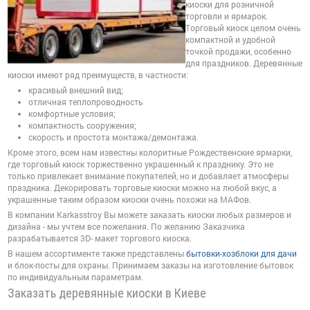
киоски для розничной
торговли и ярмарок.
Торговый киоск целом очень
компактной и удобной
точкой продажи, особенно
для праздников. Деревянные
киоски имеют ряд преимуществ, в частности:
красивый внешний вид;
отличная теплопроводность
комфортные условия;
компактность сооружения;
скорость и простота монтажа/демонтажа.
Кроме этого, всем нам известны колоритные Рождественские ярмарки,
где торговый киоск торжественно украшенный к празднику. Это не
только привлекает внимание покупателей, но и добавляет атмосферы
праздника. Декорировать торговые киоски можно на любой вкус, а
украшенные таким образом киоски очень похожи на МАФов.
В компании Karkasstroy Вы можете заказать киоски любых размеров и
дизайна - мы учтем все пожелания. По желанию Заказчика
разрабатывается 3D- макет торгового киоска.
В нашем ассортименте также представлены
бытовки-хозблоки для дачи
и блок-посты для охраны. Принимаем заказы на изготовление бытовок
по индивидуальным параметрам.
Заказать деревянные киоски в Киеве