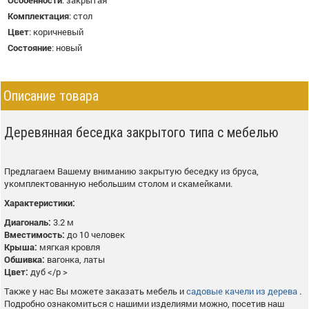
Комплектация
:
стол
Цвет
:
коричневый
Состояние
:
новый
Описание товара
Деревянная беседка закрытого типа с мебелью
Предлагаем Вашему вниманию закрытую беседку из бруса,
укомплектованную небольшим столом и скамейками.
Характеристики:
Диагональ:
3.2 м
Вместимость:
до 10 человек
Крыша:
мягкая кровля
Обшивка:
вагонка, латы
Цвет:
дуб </p >
Также у нас Вы можете заказать мебель и
садовые качели из дерева
.
Подробно ознакомиться с нашими изделиями можно, посетив наш