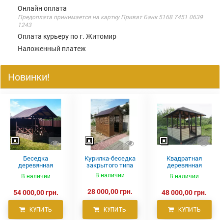
Онлайн оплата
Предоплата принимается на картку Приват Банк 5168 7451 0639
1243
Оплата курьеру по г. Житомир
Наложенный платеж
Новинки!
Беседка
Курилка-беседка
Квадратная
деревянная
закрытого типа
деревянная
Мираж
беседка
В наличии
В наличии
В наличии
28 000,00 грн.
54 000,00 грн.
48 000,00 грн.
КУПИТЬ
КУПИТЬ
КУПИТЬ