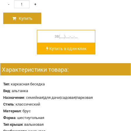
-
+
Купить
Купить в один клик
Характеристики товара:
Тип
:
каркасная беседка
Вид
:
альтанка
Назначение
:
семейная|для дачи|садовая|парковая
Стиль
:
классический
Материал
:
брус
Форма
:
шестиугольная
Тип крыши
:
вальмовая
Особенности
:
закрытая