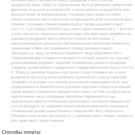
придбаний, якщо товар не задовольнив його за формою, габаритами,
фасоном, кольором, розміром або з інших причин не може бути ним
використаний за призначенням. Споживач має право на обмін
товару належної якості протягом чотирнадцяти днів, не рахуючи дня
покупки. споживач (термін вживається в такому значенні згідно
статті 1. п.22 закону України «про захист прав споживачів») – фізична
особа, яка купує, замовляє, використовує або має намір придбати чи
замовити продукцію для особистих потреб, не пов’язаних з
підприємницькою діяльністю або виконанням обов’язків найманого
працівника. обмін або повернення товару належної якості
провадиться: якщо не використовувався; якщо збережено його
товарний вигляд, споживчі властивості, пломби, ярлики; на підставі
розрахунковий документ, виданий споживачеві разом з проданим
товаром. умови обміну / повернення товару неналежної якості стаття
8. Згідно із законом України «про захист прав споживачів»: в разі
виявлення протягом встановленого гарантійного строку недоліків
споживач, в порядку та в строки, встановлені законодавством, має
право вимагати безоплатного усунення недоліків товару в розумний
строк. вимоги споживача, передбачених цією статтею, не підлягають
задоволенню, якщо продавець, виробник (підприємство, що
задовольняє вимоги споживача, встановлені частиною першою цієї
статті) доведуть, що недоліки товару виникли внаслідок порушення
споживачем правил користування товаром або його зберігання.
Споживач має право брати участь у перевірці якості товару особисто
або через свого представника.
Способы оплаты