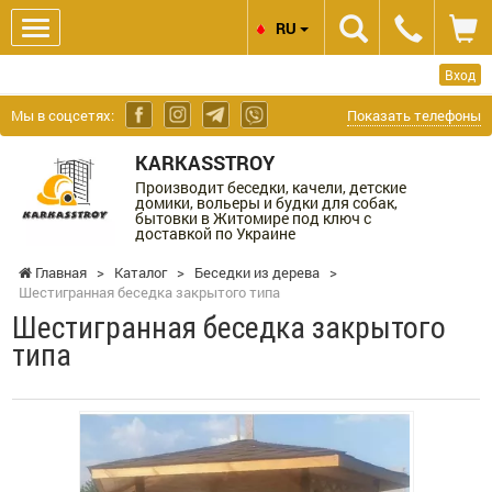
RU
Вход
Мы в соцсетях:
Показать телефоны
KARKASSTROY
Производит беседки, качели, детские
домики, вольеры и будки для собак,
бытовки в Житомире под ключ с
доставкой по Украине
Главная
>
Каталог
>
Беседки из дерева
>
Шестигранная беседка закрытого типа
Шестигранная беседка закрытого
типа