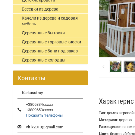
Беседки из дерева
Качели из дерева и садовая
мебель
Деревянные бытовки
Деревянные торговые киоски
Деревянные бани под заказ
Деревянные колодцы
Контакты
Karkasstroy
Характерис
+3806334xxxxx
+3809653xxxxx
Тип
:
домик|игровой
Показать телефоны
Материал
:
дерево
Рамещение
:
в поме
vitik2013@gmail.com
Цвет
:
бежевый|бел