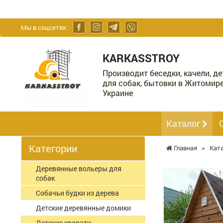
Мы в соцсетях:
KARKASSTROY
Производит беседки, качели, д
для собак, бытовки в Житомире
Украине
Каталог
Категории
Главная
>
Кат
Деревянные вольеры для
собак
Собачьи будки из дерева
Детские деревянные домики
Детские кровати