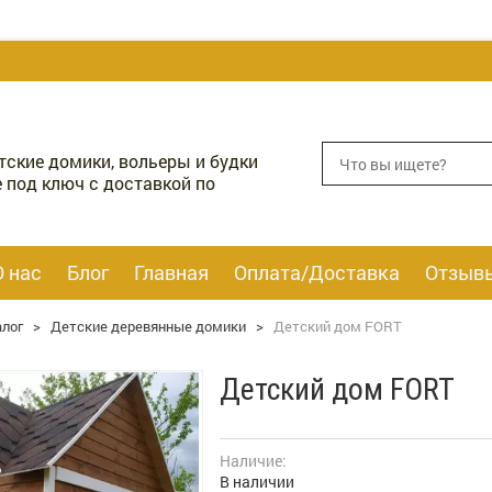
етские домики, вольеры и будки
 под ключ с доставкой по
О нас
Блог
Главная
Оплата/Доставка
Отзыв
алог
>
Детские деревянные домики
>
Детский дом FORT
Детский дом FORT
Наличие:
В наличии