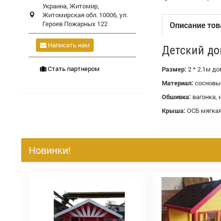
Украина,
Житомир
,
Житомирская обл.
10006, ул.
Героев Пожарных 122
Описание тов
Написать нам
Детский до
Стать партнером
Размер:
2 * 2.1м до
Материал:
сосновый
Обшивка:
вагонка, 
Крыша:
ОСБ мягкая
Новинки!