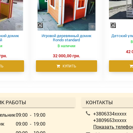
кий домик
Игровой деревянный домик
Детский ул
й
Rondo standard
В
ии
В наличии
42 
грн.
32 000,00 грн.
ТЬ
КУПИТЬ
ИК РАБОТЫ
КОНТАКТЫ
+3806334xxxxx
ельник
09:00 - 19:00
+3809653xxxxx
ик
09:00 - 19:00
Показать телефо
09:00 - 19:00