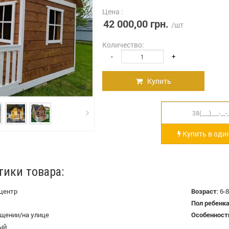
Цена :
42 000,00 грн.
/шт
Количество:
-
+
Купить
Купить в один
тики товара:
 центр
Возраст
:
6-8
Пол ребенк
щении/на улице
Особенност
ый