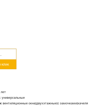
 клик
 лет
а
:
универсальные
и
:
вентиляционные окна|двухэтажные|с замочками|качеля