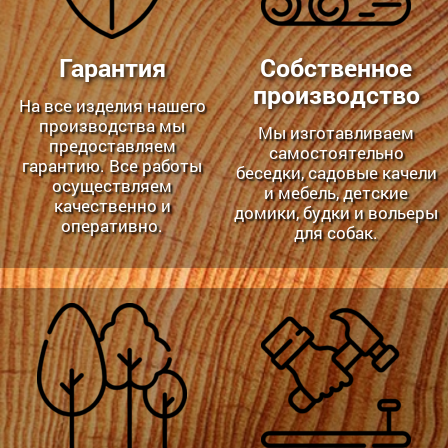
Гарантия
Собственное
производство
На все изделия нашего
производства мы
Мы изготавливаем
предоставляем
самостоятельно
гарантию. Все работы
беседки, садовые качели
осуществляем
и мебель, детские
качественно и
домики, будки и вольеры
оперативно.
для собак.