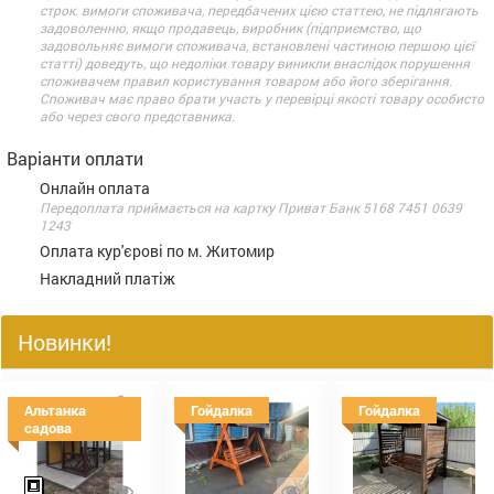
строк. вимоги споживача, передбачених цією статтею, не підлягають
задоволенню, якщо продавець, виробник (підприємство, що
задовольняє вимоги споживача, встановлені частиною першою цієї
статті) доведуть, що недоліки товару виникли внаслідок порушення
споживачем правил користування товаром або його зберігання.
Споживач має право брати участь у перевірці якості товару особисто
або через свого представника.
Варіанти оплати
Онлайн оплата
Передоплата приймається на картку Приват Банк 5168 7451 0639
1243
Оплата кур'єрові по м. Житомир
Накладний платіж
Новинки!
Альтанка
Гойдалка
Гойдалка
садова