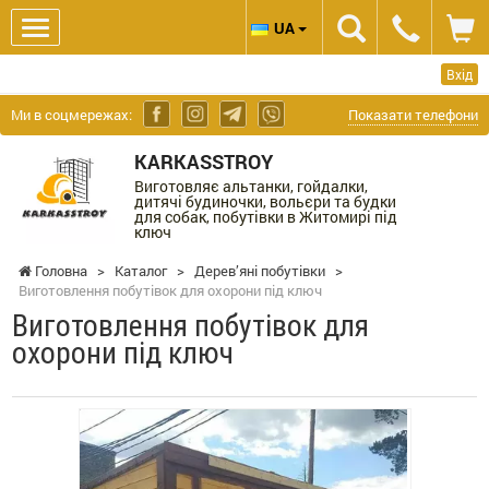
UA
Вхід
Ми в соцмережах:
Показати телефони
KARKASSTROY
Виготовляє альтанки, гойдалки,
дитячі будиночки, вольєри та будки
для собак, побутівки в Житомирі під
ключ
Головна
>
Каталог
>
Дерев’яні побутівки
>
Виготовлення побутівок для охорони під ключ
Виготовлення побутівок для
охорони під ключ