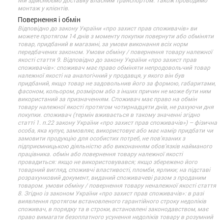
монтаж у клієнтів.
Повернення і обмін
Відповідно до закону України «про захист прав споживачів» ви
можете протягом 14 днів з моменту покупки повернути або обміняти
товар, придбаний в магазині, за умови виконання всіх норм
передбачених законом. Умови обміну / повернення товару належної
якості стаття 9. Відповідно до закону України «про захист прав
споживачів»: споживач має право обміняти непродовольчий товар
належної якості на аналогічний у продавця, у якого він був
придбаний, якщо товар не задовольнив його за формою, габаритами,
фасоном, кольором, розміром або з інших причин не може бути ним
використаний за призначенням. Споживач має право на обмін
товару належної якості протягом чотирнадцяти днів, не рахуючи дня
покупки. споживач (термін вживається в такому значенні згідно
статті 1. п.22 закону України «про захист прав споживачів») – фізична
особа, яка купує, замовляє, використовує або має намір придбати чи
замовити продукцію для особистих потреб, не пов’язаних з
підприємницькою діяльністю або виконанням обов’язків найманого
працівника. обмін або повернення товару належної якості
провадиться: якщо не використовувався; якщо збережено його
товарний вигляд, споживчі властивості, пломби, ярлики; на підставі
розрахунковий документ, виданий споживачеві разом з проданим
товаром. умови обміну / повернення товару неналежної якості стаття
8. Згідно із законом України «про захист прав споживачів»: в разі
виявлення протягом встановленого гарантійного строку недоліків
споживач, в порядку та в строки, встановлені законодавством, має
право вимагати безоплатного усунення недоліків товару в розумний