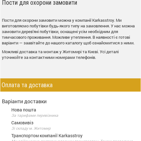
Пости для охорони замовити
Пости для охорони замовити можна у компанії Karkasstroy. Ми
виготовляємо побутівки будь-якого типу на замовлення. У нас можна
замовити дерев'яні побутівки, оснащені усім необхідним для
тимчасового проживання. Можливе утеплення. В наявності є готові
варіанти — заавітайте до нашого каталогу щоб ознайомитися з ними.
Можливі доставка та монтаж у Житомирі та Києві. Усі деталі
уточнюйте за контактними номерами телефонів.
Оплата та доставка
Варіанти доставки
Нова пошта
За тарифами перевізника
Самовивіз
Зі складу м. Житомир
Транспортом компанії Karkasstroy
Ми здійснюємо доставку власним транспортом. Також проводимо