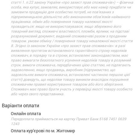
статті 1. п.22 закону України «про захист прав споживачів») – фізична
особа, яка купує, замовляє, використовує або має намір придбати чи
замовити продукцію для особистих потреб, не пов’язаних з
підприємницькою діяльністю або виконанням обов’язків найманого
працівника. обмін або повернення товару належної якості
провадиться: якщо не використовувався; якщо збережено його
товарний вигляд, споживчі властивості, пломби, ярлики; на підставі
розрахунковий документ, виданий споживачеві разом з проданим
товаром. умови обміну / повернення товару неналежної якості стаття
8. Згідно із законом України «про захист прав споживачів»: в разі
виявлення протягом встановленого гарантійного строку недоліків
споживач, в порядку та в строки, встановлені законодавством, має
право вимагати безоплатного усунення недоліків товару в розумний
строк. вимоги споживача, передбачених цією статтею, не підлягають
задоволенню, якщо продавець, виробник (підприємство, що
задовольняє вимоги споживача, встановлені частиною першою цієї
статті) доведуть, що недоліки товару виникли внаслідок порушення
споживачем правил користування товаром або його зберігання.
Споживач має право брати участь у перевірці якості товару особисто
або через свого представника.
Варіанти оплати
Онлайн оплата
Передоплата приймається на картку Приват Банк 5168 7451 0639
1243
Оплата кур'єрові по м. Житомир