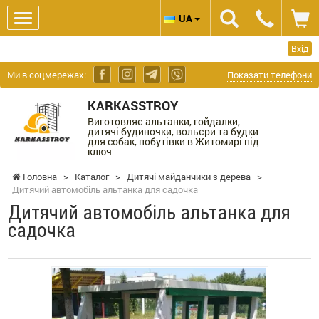
UA
Вхід
Ми в соцмережах:
Показати телефони
KARKASSTROY
Виготовляє альтанки, гойдалки,
дитячі будиночки, вольєри та будки
для собак, побутівки в Житомирі під
ключ
Головна
>
Каталог
>
Дитячі майданчики з дерева
>
Дитячий автомобіль альтанка для садочка
Дитячий автомобіль альтанка для
садочка