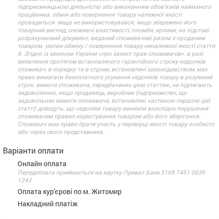
підприємницькою діяльністю або виконанням обов’язків найманого
працівника. обмін або повернення товару належної якості
провадиться: якщо не використовувався; якщо збережено його
товарний вигляд, споживчі властивості, пломби, ярлики; на підставі
розрахунковий документ, виданий споживачеві разом з проданим
товаром. умови обміну / повернення товару неналежної якості стаття
8. Згідно із законом України «про захист прав споживачів»: в разі
виявлення протягом встановленого гарантійного строку недоліків
споживач, в порядку та в строки, встановлені законодавством, має
право вимагати безоплатного усунення недоліків товару в розумний
строк. вимоги споживача, передбачених цією статтею, не підлягають
задоволенню, якщо продавець, виробник (підприємство, що
задовольняє вимоги споживача, встановлені частиною першою цієї
статті) доведуть, що недоліки товару виникли внаслідок порушення
споживачем правил користування товаром або його зберігання.
Споживач має право брати участь у перевірці якості товару особисто
або через свого представника.
Варіанти оплати
Онлайн оплата
Передоплата приймається на картку Приват Банк 5168 7451 0639
1243
Оплата кур'єрові по м. Житомир
Накладний платіж