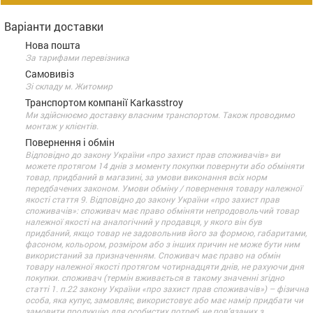
Варіанти доставки
Нова пошта
За тарифами перевізника
Самовивіз
Зі складу м. Житомир
Транспортом компанії Karkasstroy
Ми здійснюємо доставку власним транспортом. Також проводимо
монтаж у клієнтів.
Повернення і обмін
Відповідно до закону України «про захист прав споживачів» ви
можете протягом 14 днів з моменту покупки повернути або обміняти
товар, придбаний в магазині, за умови виконання всіх норм
передбачених законом. Умови обміну / повернення товару належної
якості стаття 9. Відповідно до закону України «про захист прав
споживачів»: споживач має право обміняти непродовольчий товар
належної якості на аналогічний у продавця, у якого він був
придбаний, якщо товар не задовольнив його за формою, габаритами,
фасоном, кольором, розміром або з інших причин не може бути ним
використаний за призначенням. Споживач має право на обмін
товару належної якості протягом чотирнадцяти днів, не рахуючи дня
покупки. споживач (термін вживається в такому значенні згідно
статті 1. п.22 закону України «про захист прав споживачів») – фізична
особа, яка купує, замовляє, використовує або має намір придбати чи
замовити продукцію для особистих потреб, не пов’язаних з