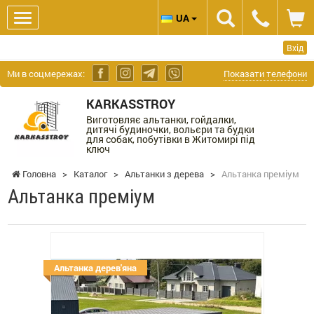
UA
Вхід
Ми в соцмережах:
Показати телефони
KARKASSTROY
Виготовляє альтанки, гойдалки,
дитячі будиночки, вольєри та будки
для собак, побутівки в Житомирі під
ключ
Головна
>
Каталог
>
Альтанки з дерева
>
Альтанка преміум
Альтанка преміум
Альтанка дерев'яна